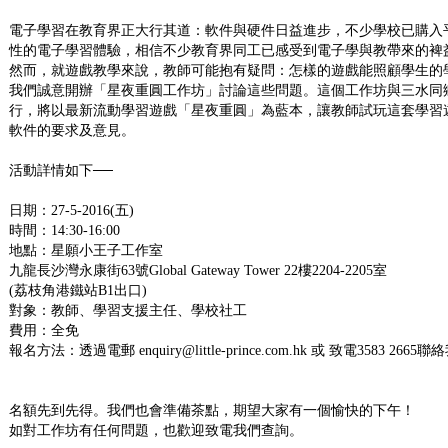
電子學習在教育界正大行其道：軟件與硬件日益進步，不少學校已購入
性的電子學習體驗，相信不少教育界同工已感受到電子學與教帶來的裨
然而，就遊戲教學來說，教師可能抱有疑問：怎樣的遊戲能照顧學生的
我們誠意開辦「星夜重圓工作坊」討論這些問題。這個工作坊與三水同
行，將以最新流動學習遊戲「星夜重圓」為藍本，讓教師試玩這套學習
軟件的要求及意見。
活動詳情如下──
日期：27-5-2016(五)
時間：14:30-16:00
地點：星願小王子工作室
九龍長沙灣永康街63號Global Gateway Tower 22樓2204-2205室
(荔枝角港鐵站B1出口)
對象：教師、學習支援主任、學校社工
費用：全免
報名方法：透過電郵 enquiry@little-prince.com.hk 或 致電3583 2665
名額先到先得。我們也會準備茶點，期望大家有一個愉快的下午！
如對工作坊有任何問題，也歡迎致電我們查詢。