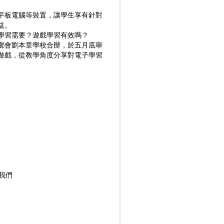
平板電腦等裝置，讓學生享有針對
益。
學習需要？遊戲學習有效嗎？
鄉會劉本章學校合辦，於五月底舉
遊戲，從教學角度分享對電子學習
聯絡我們