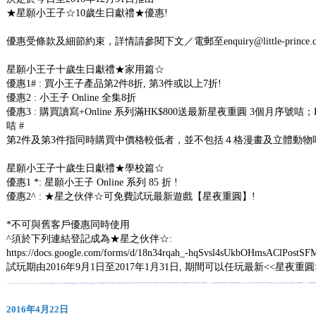
★星願小王子☆10歲生日獻禮★優惠!
優惠受條款及細節約束，詳情請參閱下文／電郵至enquiry@little-prince.com.hk
星願小王子十歲生日獻禮★家用篇☆
優惠1# : 買小王子產品第2件8折, 第3件或以上7折!
優惠2 : 小王子 Online 全集8折
優惠3 : 購買讀寫+Online 系列滿HK$800送最新星夜重圓 3個月序號咭
咭 #
第2件及第3件指同時購買中價格較低者，並不包括４格漫畫及立體動物
星願小王子十歲生日獻禮★學校篇☆
優惠1 *: 星願小王子 Online 系列 85 折 !
優惠2^ : ★星之伙伴☆可免費試玩最新遊戲【星夜重圓】!
*不可與舊客戶優惠同時使用
^須於下列連結登記成為★星之伙伴☆:
https://docs.google.com/forms/d/18n34rqah_-hqSvsl4sUkbOHmsAClPos
試玩期由2016年9月1日至2017年1月31日, 期間可以任玩最新<<星夜重圓
2016年4月22日