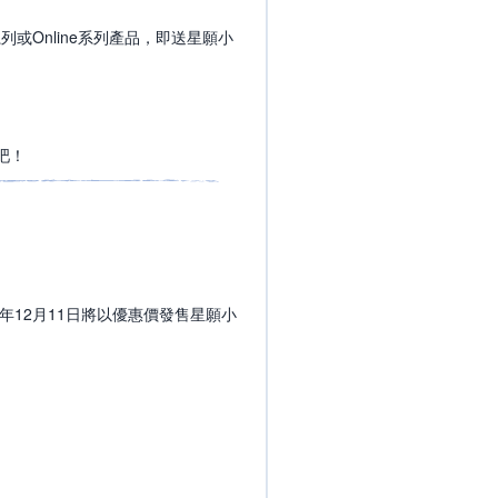
或Online系列產品，即送星願小
吧！
年12月11日將以優惠價發售星願小