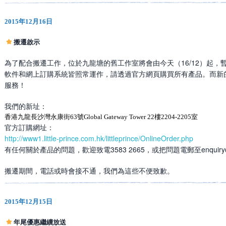
2015年12月16日
搬遷啟示
為了配合搬遷工作，位於九龍塘的舊工作室將會由今天（16/12）起
軟件和網上訂購系統皆照常運作，請透過官方網頁購買所有產品。而新的
服務！
我們的新址：
香港九龍長沙灣永康街63號Global Gateway Tower 22樓2204-2205室
官方訂購網址：
http://www1.little-prince.com.hk/littleprince/OnlineOrder.php
有任何關於產品的問題，歡迎致電3583 2665，或把問題電郵至enquiry@little
搬遷期間，電話或時會接不通，我們為這些不便致歉。
2015年12月15日
年尾優惠繼續放送