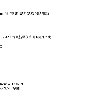
 / 致電 (852) 3583 2665 查詢
；HK$1200送最新星夜重圓 6個月序號
咭
tSFMwm8W5OUM/pr
>>7關中的3關