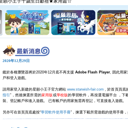
2020年12月29日
鑑於各種瀏覽器將於2020年12月底不再支援
Adobe Flash Player
,
因此用家
戶和登入遊戲。
請用家登入新建的星願小王子官方網站
www.starwish-fair.com
,
於首頁頁底的
指引
”，然後揀選所需的
家用版
或
學校版
的學習軟件，
再按選電腦平台 ，下
裝、登記帳戶和進入遊戲。
已有帳戶的用家無需再登記，可直接進入遊戲。
另亦可在首頁頁底處按“
學習軟件使用手冊
”，揀選下載所需遊戲的使用手冊