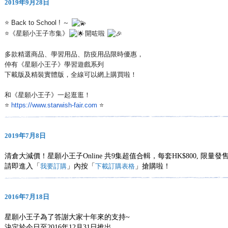
2019年9月28日
⭐ Back to School ! ～
⭐《星願小王子市集》
開咗啦
多款精選商品、學習用品、防疫用品限時優惠，
仲有《星願小王子》學習遊戲系列
下載版及精裝實體版，全線可以網上購買啦！
和《星願小王子》一起逛逛！
⭐
https://www.starwish-fair.com
⭐
2019年7月8日
清倉大減價！星願小王子Online 共9集超值合輯，每套HK$800, 限量發
請即進入「
我要訂購
」內按「
下載訂購表格
」搶購啦！
2016年7月18日
星願小王子為了答謝大家十年來的支持~
決定於今日至2016年12月31日推出