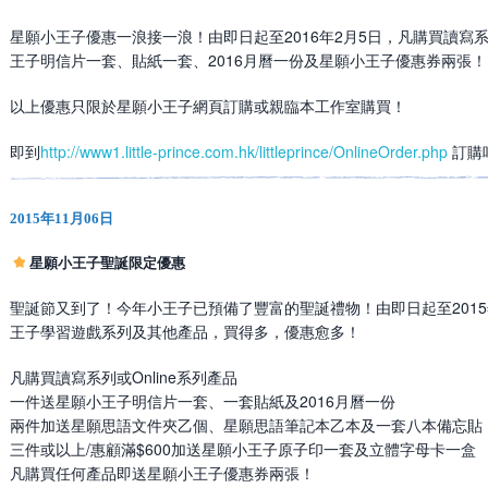
星願小王子優惠一浪接一浪！由即日起至2016年2月5日，凡購買讀寫系列
王子明信片一套、貼紙一套、2016月曆一份及星願小王子優惠券兩張！
以上優惠只限於星願小王子網頁訂購或親臨本工作室購買！
即到
http://www1.little-prince.com.hk/littleprince/OnlineOrder.php
 訂購
2015年11月06日
星願小王子聖誕限定優惠
聖誕節又到了！今年小王子已預備了豐富的聖誕禮物！由即日起至2015
王子學習遊戲系列及其他產品，買得多，優惠愈多！
凡購買讀寫系列或Online系列產品
一件送星願小王子明信片一套、一套貼紙及2016月曆一份
兩件加送星願思語文件夾乙個、星願思語筆記本乙本及一套八本備忘貼
三件或以上/惠顧滿$600加送星願小王子原子印一套及立體字母卡一盒
凡購買任何產品即送星願小王子優惠券兩張！