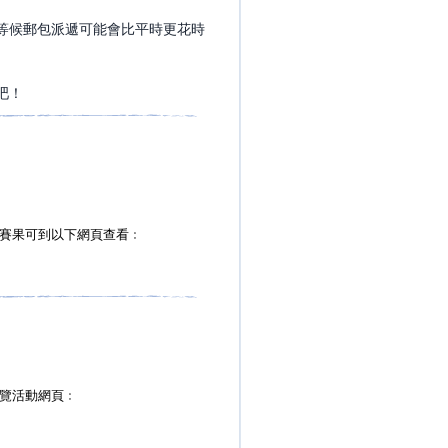
等候郵包派遞可能會比平時更花時
吧！
賽果可到以下網頁查看﹕
覽活動網頁﹕