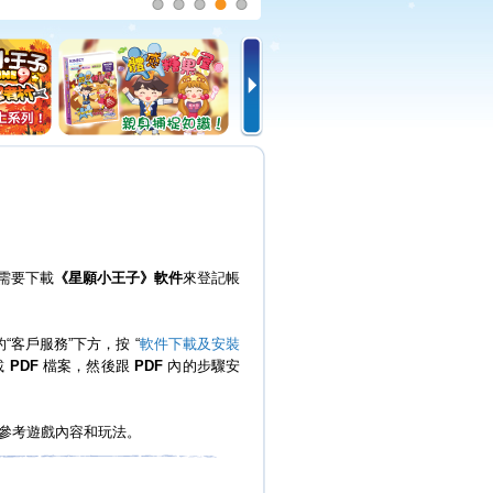
需要下載
《星願小王子》軟件
來登記帳
“客戶服務”下方，按 “
軟件下載及安裝
載
PDF
檔案，然後跟
PDF
內的步驟安
，參考遊戲內容和玩法。